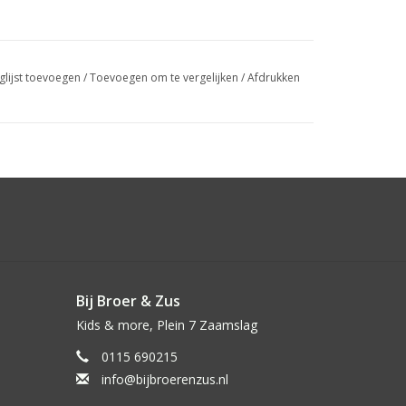
glijst toevoegen
/
Toevoegen om te vergelijken
/
Afdrukken
Bij Broer & Zus
Kids & more, Plein 7 Zaamslag
0115 690215
info@bijbroerenzus.nl