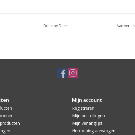
Done by Deer
Aan verlan
cten
Mijn account
ducten
Registreren
bonnen
Mijn bestellingen
producten
Mijn verlanglijst
ingen
Herroeping aanvragen