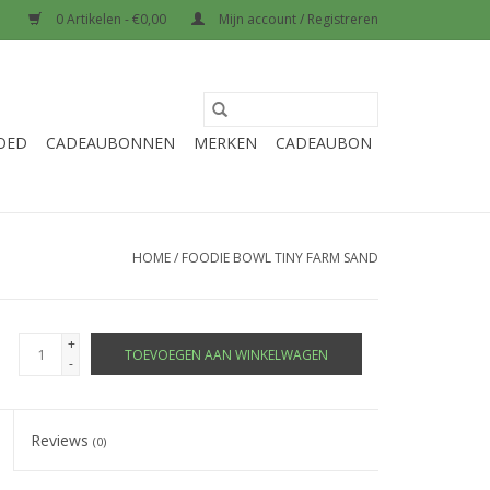
0 Artikelen - €0,00
Mijn account / Registreren
OED
CADEAUBONNEN
MERKEN
CADEAUBON
HOME
/
FOODIE BOWL TINY FARM SAND
+
TOEVOEGEN AAN WINKELWAGEN
-
Reviews
(0)