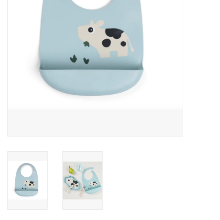
Speelgoed
Cadeaubonnen
Merken
Cadeaubon