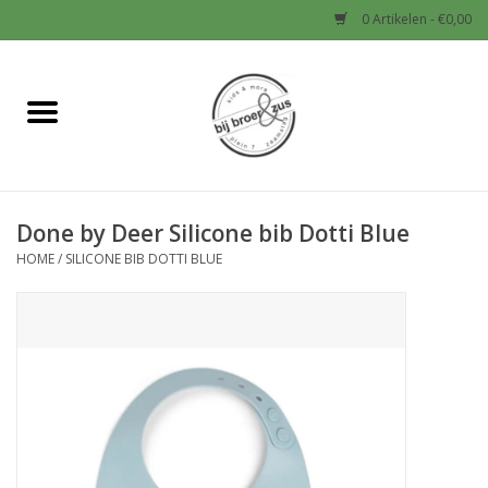
0 Artikelen - €0,00
Home
Nieuw
Done by Deer Silicone bib Dotti Blue
Baby
HOME
/
SILICONE BIB DOTTI BLUE
Jongens
Meisjes
Sale!
Schoenen en Tassen