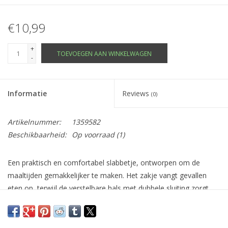
€10,99
+
TOEVOEGEN AAN WINKELWAGEN
-
Informatie
Reviews
(0)
Artikelnummer:
1359582
Beschikbaarheid:
Op voorraad
(1)
Een praktisch en comfortabel slabbetje, ontworpen om de
maaltijden gemakkelijker te maken. Het zakje vangt gevallen
eten op, terwijl de verstelbare hals met dubbele sluiting zorgt
voor een perfecte pasvorm.
Gemaakt van zachte, food-grade siliconen, vrij van BPA en