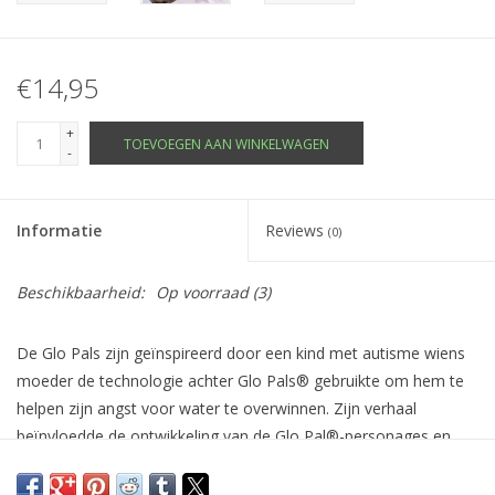
€14,95
+
TOEVOEGEN AAN WINKELWAGEN
-
Informatie
Reviews
(0)
Beschikbaarheid:
Op voorraad
(3)
De Glo Pals zijn geïnspireerd door een kind met autisme wiens
moeder de technologie achter Glo Pals® gebruikte om hem te
helpen zijn angst voor water te overwinnen. Zijn verhaal
beïnvloedde de ontwikkeling van de Glo Pal®-personages en
onze missie om een ​​product te creëren dat kinderen betrekt bij
zintuiglijke oefeningen en de badtijd verlicht. Elke Pal is