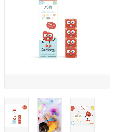
Speelgoed
Cadeaubonnen
Merken
Cadeaubon