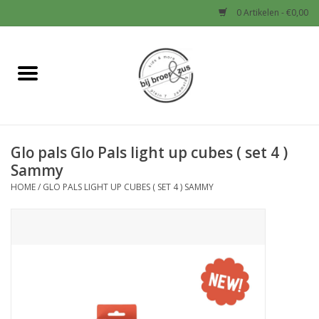
0 Artikelen - €0,00
Home
Nieuw
Glo pals Glo Pals light up cubes ( set 4 )
Baby
Sammy
HOME
/
GLO PALS LIGHT UP CUBES ( SET 4 ) SAMMY
Jongens
Meisjes
Sale!
Schoenen en Tassen