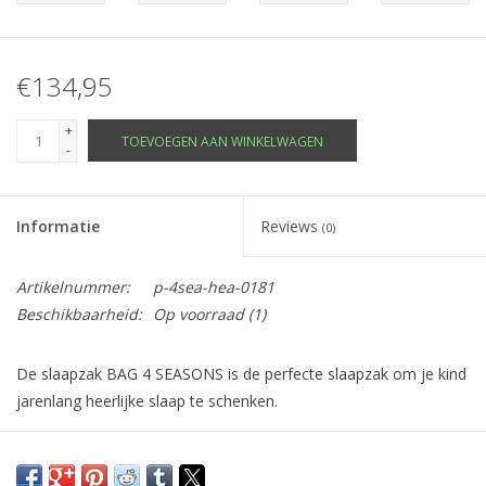
€134,95
+
TOEVOEGEN AAN WINKELWAGEN
-
Informatie
Reviews
(0)
Artikelnummer:
p-4sea-hea-0181
Beschikbaarheid:
Op voorraad
(1)
De slaapzak BAG 4 SEASONS is de perfecte slaapzak om je kind
jarenlang heerlijke slaap te schenken.
4-in-1-slaapzak
Verstelbare lengte