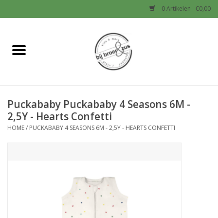
0 Artikelen - €0,00
Home
Nieuw
Puckababy Puckababy 4 Seasons 6M -
Baby
2,5Y - Hearts Confetti
HOME
/
PUCKABABY 4 SEASONS 6M - 2,5Y - HEARTS CONFETTI
Jongens
Meisjes
Sale!
Schoenen en Tassen