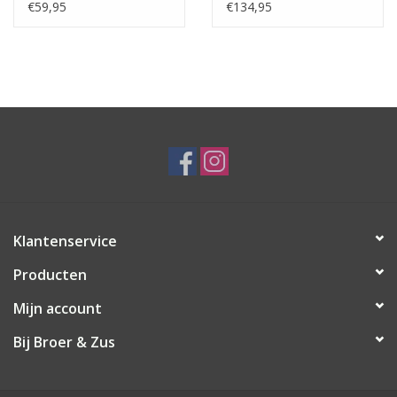
Olive
Pure
€59,95
€134,95
Klantenservice
Producten
Mijn account
Bij Broer & Zus