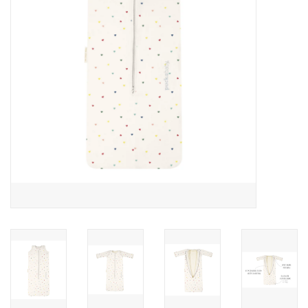
Speelgoed
Cadeaubonnen
Merken
Cadeaubon