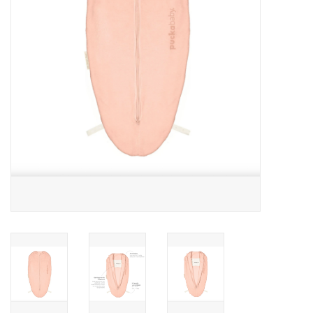
Speelgoed
Cadeaubonnen
Merken
Cadeaubon