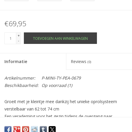
€69,95
+
TOEVOEGEN AAN WINKELWAGEN
-
Informatie
Reviews
(0)
Artikelnummer:
P-MINI-TY-PEA-0679
Beschikbaarheid:
Op voorraad
(1)
Groeit met je kleintje mee dankzij het unieke oprolsysteem
verstelbaar van 62 tot 74 cm
Een verademing voor het gezin tijdens de overgang naar
zelfstandig slapen: baby's genieten van de vrijheid die ze nodig
hebben, terwijl ouders gerust kunnen zijn dat hun kindje veilig