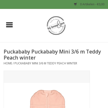
0 Artikelen - €0,00
Home
Nieuw
Puckababy Puckababy Mini 3/6 m Teddy
Baby
Peach winter
HOME
/
PUCKABABY MINI 3/6 M TEDDY PEACH WINTER
Jongens
Meisjes
Sale!
Schoenen en Tassen