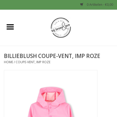
0 Artikelen - €0,00
Home
Nieuw
BILLIEBLUSH COUPE-VENT, IMP ROZE
Baby
HOME
/
COUPE-VENT, IMP ROZE
Jongens
Meisjes
Sale!
Schoenen en Tassen