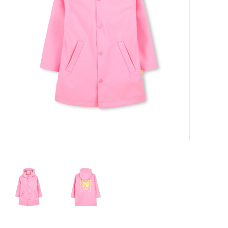
Speelgoed
Cadeaubonnen
Merken
Cadeaubon