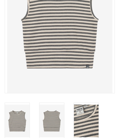
Speelgoed
Cadeaubonnen
Merken
Cadeaubon