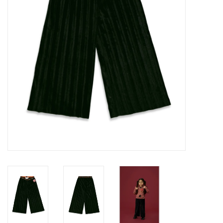
Speelgoed
Cadeaubonnen
Merken
Cadeaubon