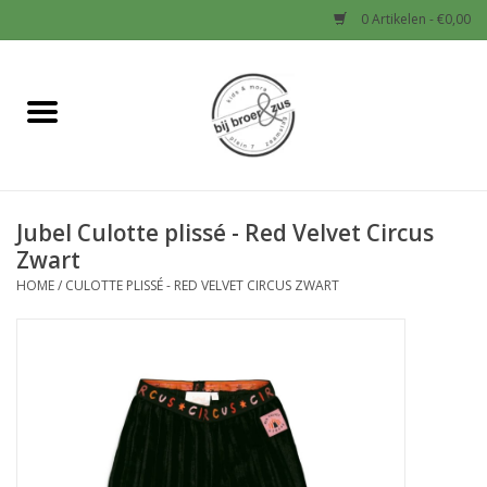
0 Artikelen - €0,00
Home
Nieuw
Jubel Culotte plissé - Red Velvet Circus
Baby
Zwart
HOME
/
CULOTTE PLISSÉ - RED VELVET CIRCUS ZWART
Jongens
Meisjes
Sale!
Schoenen en Tassen