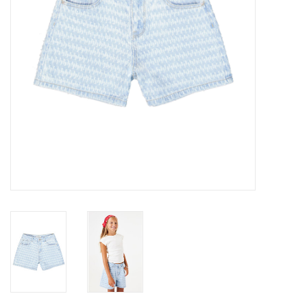
Speelgoed
Cadeaubonnen
Merken
Cadeaubon