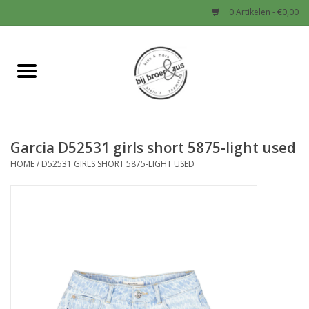
0 Artikelen - €0,00
Home
Nieuw
Garcia D52531 girls short 5875-light used
Baby
HOME
/
D52531 GIRLS SHORT 5875-LIGHT USED
Jongens
Meisjes
Sale!
Schoenen en Tassen