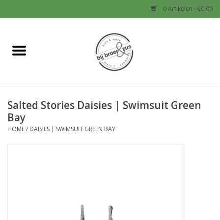
0 Artikelen - €0,00
Home
Nieuw
Salted Stories Daisies | Swimsuit Green
Baby
Bay
HOME
/
DAISIES | SWIMSUIT GREEN BAY
Jongens
Meisjes
Sale!
Schoenen en Tassen