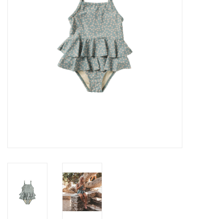
Speelgoed
Cadeaubonnen
Merken
Cadeaubon