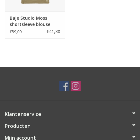
Baje Studio Moss
shortsleeve blouse
taupe
€41,30
€59,00
Klantenservice
Producten
Mijn account