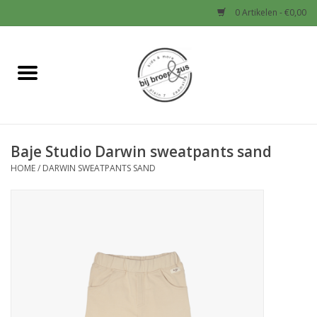
0 Artikelen - €0,00
Home
Nieuw
Baje Studio Darwin sweatpants sand
Baby
HOME
/
DARWIN SWEATPANTS SAND
Jongens
Meisjes
Sale!
Schoenen en Tassen