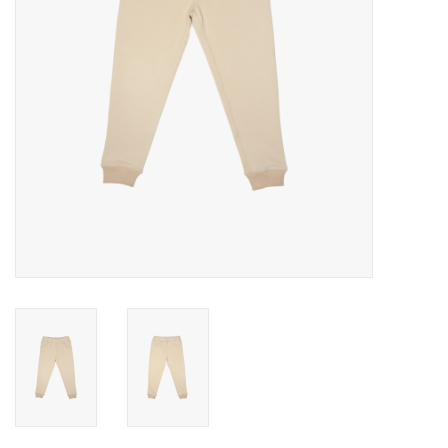
Speelgoed
Cadeaubonnen
Merken
Cadeaubon