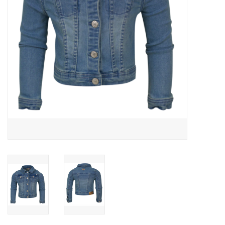
Speelgoed
Cadeaubonnen
Merken
Cadeaubon