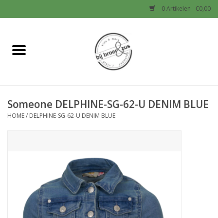
0 Artikelen - €0,00
Home
Nieuw
Someone DELPHINE-SG-62-U DENIM BLUE
Baby
HOME
/
DELPHINE-SG-62-U DENIM BLUE
Jongens
Meisjes
Sale!
Schoenen en Tassen