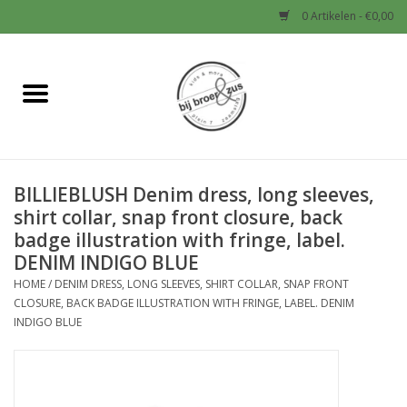
0 Artikelen - €0,00
Home
Nieuw
BILLIEBLUSH Denim dress, long sleeves,
Baby
shirt collar, snap front closure, back
badge illustration with fringe, label.
Jongens
DENIM INDIGO BLUE
HOME
/
DENIM DRESS, LONG SLEEVES, SHIRT COLLAR, SNAP FRONT
Meisjes
CLOSURE, BACK BADGE ILLUSTRATION WITH FRINGE, LABEL. DENIM
INDIGO BLUE
Sale!
Schoenen en Tassen