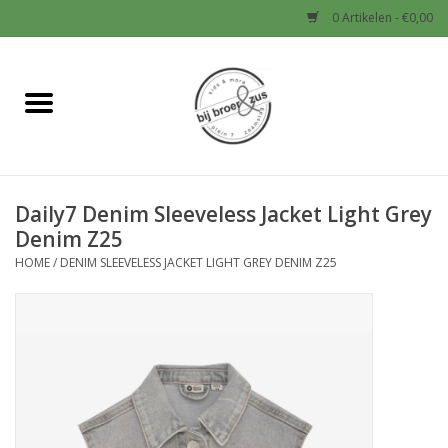
0 Artikelen - €0,00
Home
Nieuw
Daily7 Denim Sleeveless Jacket Light Grey
Baby
Denim Z25
HOME
/
DENIM SLEEVELESS JACKET LIGHT GREY DENIM Z25
Jongens
Meisjes
Sale!
Schoenen en Tassen