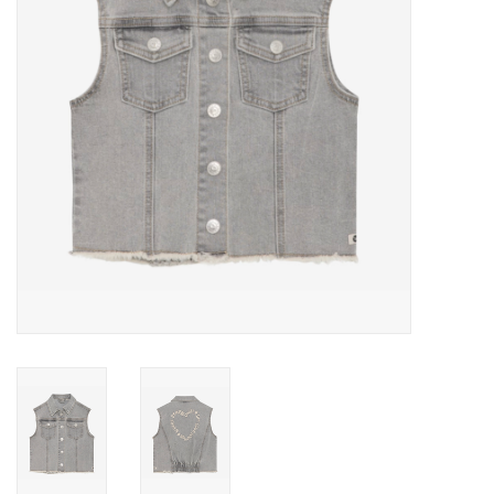
Speelgoed
Cadeaubonnen
Merken
Cadeaubon