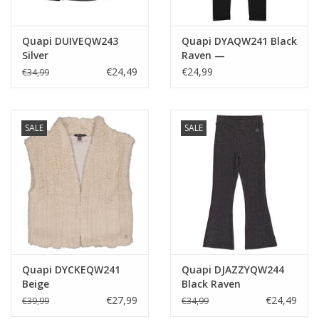
Quapi DUIVEQW243
Quapi DYAQW241 Black
Silver
Raven —
€24,49
€24,99
€34,99
SALE
SALE
Quapi DYCKEQW241
Quapi DJAZZYQW244
Beige
Black Raven
feestcollectie
€27,99
€24,49
€39,99
€34,99