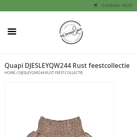
0 Artikelen - €0,00
Home
Nieuw
Quapi DJESLEYQW244 Rust feestcollectie
Baby
HOME
/
DJESLEYQW244 RUST FEESTCOLLECTIE
Jongens
Meisjes
Sale!
Schoenen en Tassen