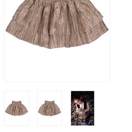
Speelgoed
Cadeaubonnen
Merken
Cadeaubon