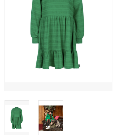
Speelgoed
Cadeaubonnen
Merken
Cadeaubon