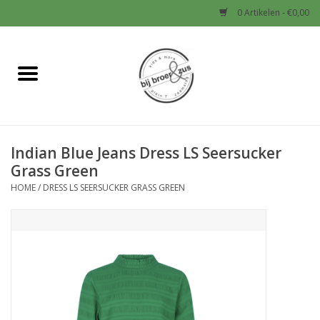
0 Artikelen - €0,00
Home
Nieuw
Indian Blue Jeans Dress LS Seersucker
Baby
Grass Green
HOME
/
DRESS LS SEERSUCKER GRASS GREEN
Jongens
Meisjes
Sale!
Schoenen en Tassen