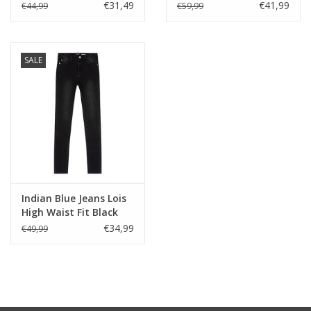
Grass Green
Black
€31,49
€41,99
€44,99
€59,99
SALE
Indian Blue Jeans Lois
High Waist Fit Black
Denim
€34,99
€49,99