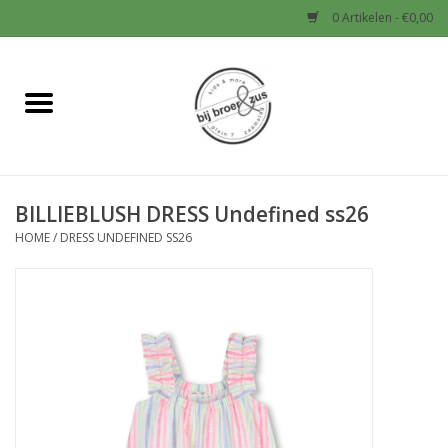
0 Artikelen - €0,00
Home
Nieuw
BILLIEBLUSH DRESS Undefined ss26
Baby
HOME
/
DRESS UNDEFINED SS26
Jongens
Meisjes
Sale!
Schoenen en Tassen