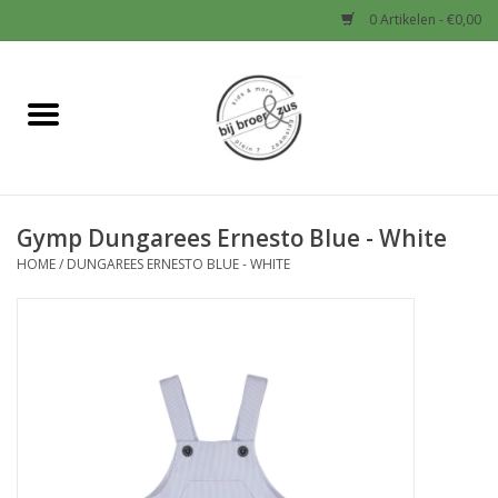
0 Artikelen - €0,00
Home
Nieuw
Gymp Dungarees Ernesto Blue - White
Baby
HOME
/
DUNGAREES ERNESTO BLUE - WHITE
Jongens
Meisjes
Sale!
Schoenen en Tassen