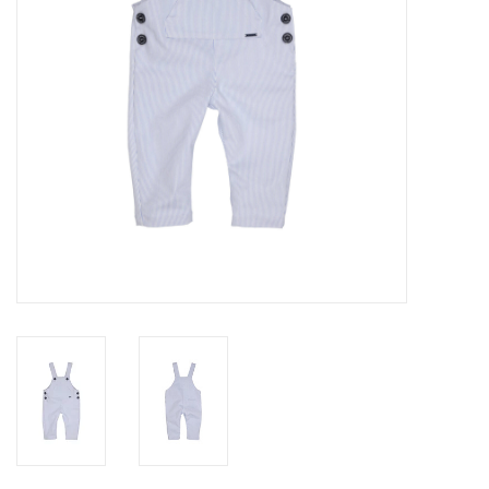
Speelgoed
Cadeaubonnen
Merken
Cadeaubon