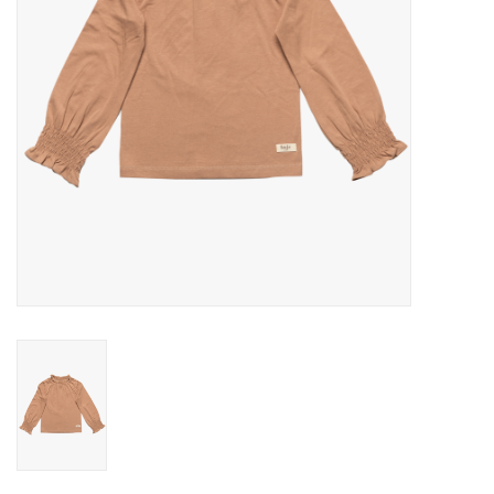
Speelgoed
Cadeaubonnen
Merken
Cadeaubon