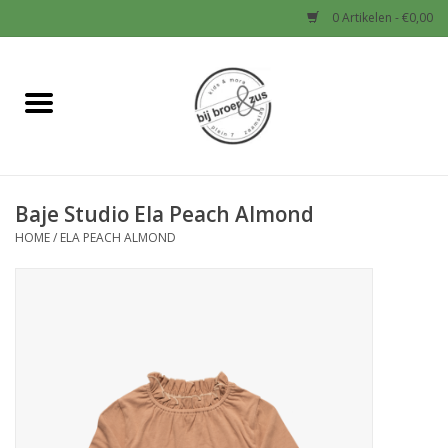
0 Artikelen - €0,00
Home
Nieuw
Baje Studio Ela Peach Almond
Baby
HOME
/
ELA PEACH ALMOND
Jongens
Meisjes
Sale!
Schoenen en Tassen