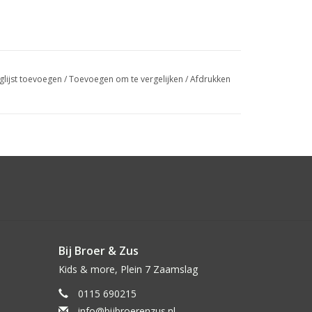
glijst toevoegen
/
Toevoegen om te vergelijken
/
Afdrukken
Bij Broer & Zus
Kids & more, Plein 7 Zaamslag
0115 690215
info@bijbroerenzus.nl