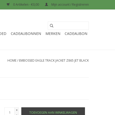
0 Artikelen - €0,00
Mijn account / Registreren
OED
CADEAUBONNEN
MERKEN
CADEAUBON
HOME
/
EMBOSSED EAGLE TRACK JACKET Z865 JET BLACK
+
TOEVOEGEN AAN WINKELWAGEN
-