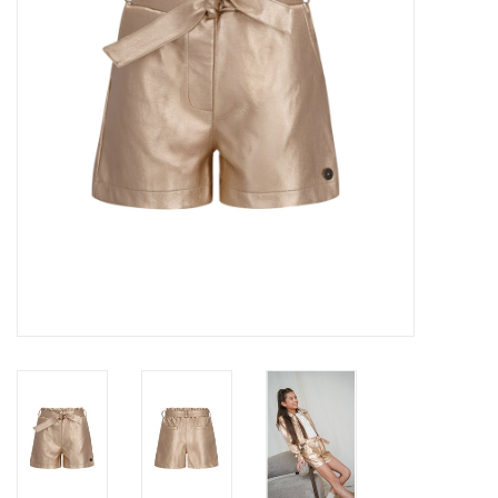
Speelgoed
Cadeaubonnen
Merken
Cadeaubon