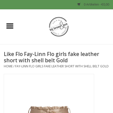
0 Artikelen - €0,00
Home
Nieuw
Like Flo Fay-Linn Flo girls fake leather
Baby
short with shell belt Gold
HOME
/
FAY-LINN FLO GIRLS FAKE LEATHER SHORT WITH SHELL BELT GOLD
Jongens
Meisjes
Sale!
Schoenen en Tassen