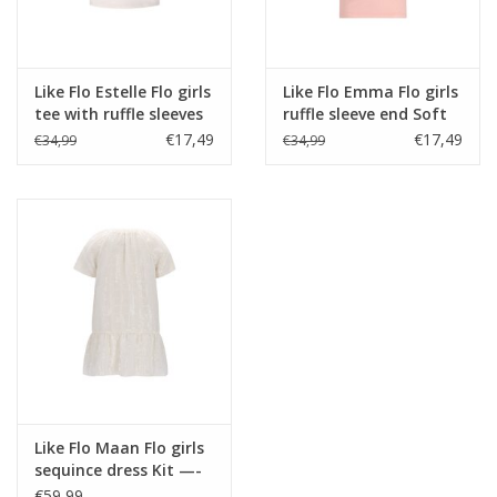
Like Flo Estelle Flo girls
Like Flo Emma Flo girls
tee with ruffle sleeves
ruffle sleeve end Soft
Off white --
peach
€17,49
€17,49
€34,99
€34,99
Like Flo Maan Flo girls
sequince dress Kit —-
€59,99