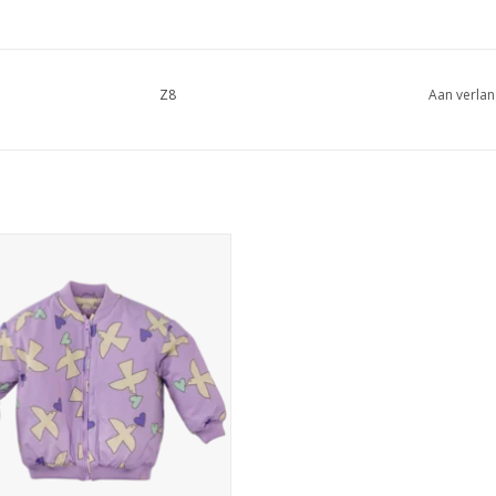
Z8
Aan verlan
Z8 Melis Comfy cosmic mini
EVOEGEN AAN WINKELWAGEN