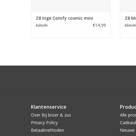
Z8 Inge Comfy cosmic mini
Z8 Me
€14,99
€29,99
€59,9
Klantenservice
Produ
Over Bij broer & zus
Alle pro
Privacy Policy
Cadeau
Betaalmethoden
Nieuwe 