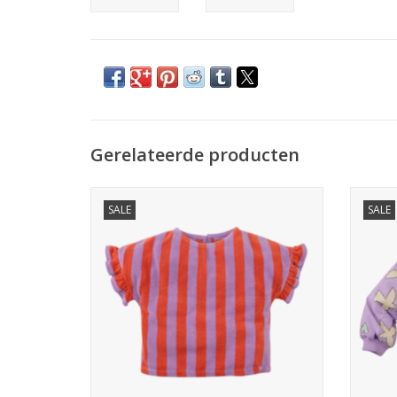
Gerelateerde producten
Z8 Inge Comfy cosmic mini
SALE
SALE
TOEVOEGEN AAN WINKELWAGEN
TO