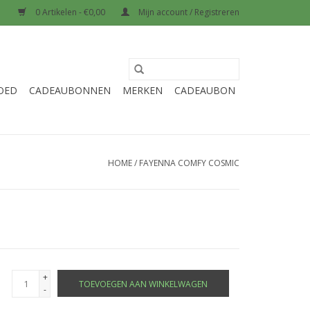
0 Artikelen - €0,00
Mijn account / Registreren
OED
CADEAUBONNEN
MERKEN
CADEAUBON
HOME
/
FAYENNA COMFY COSMIC
+
TOEVOEGEN AAN WINKELWAGEN
-