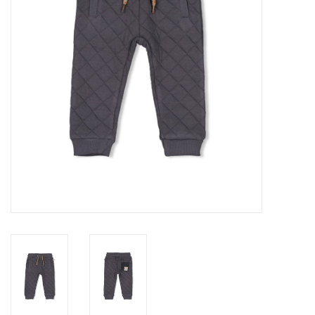
Speelgoed
Cadeaubonnen
Merken
Cadeaubon