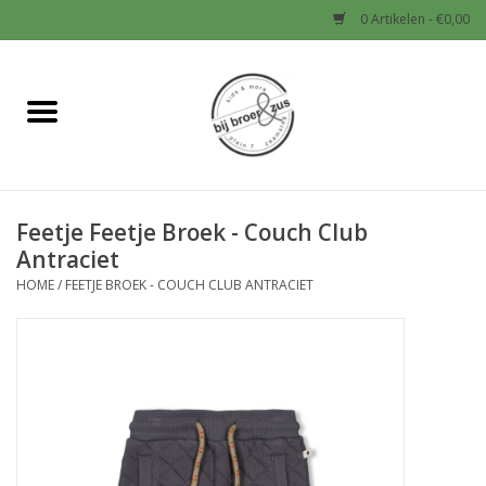
0 Artikelen - €0,00
Home
Nieuw
Feetje Feetje Broek - Couch Club
Baby
Antraciet
HOME
/
FEETJE BROEK - COUCH CLUB ANTRACIET
Jongens
Meisjes
Sale!
Schoenen en Tassen