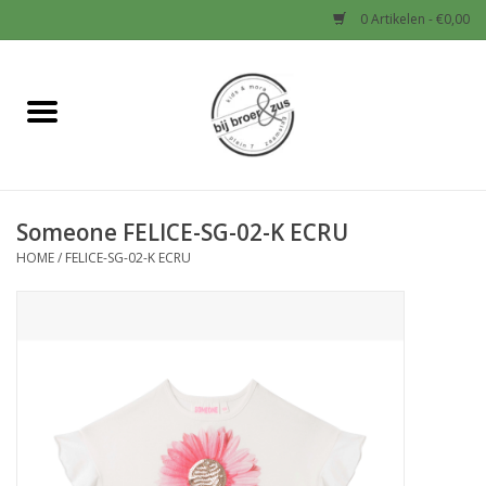
0 Artikelen - €0,00
Home
Nieuw
Someone FELICE-SG-02-K ECRU
Baby
HOME
/
FELICE-SG-02-K ECRU
Jongens
Meisjes
Sale!
Schoenen en Tassen