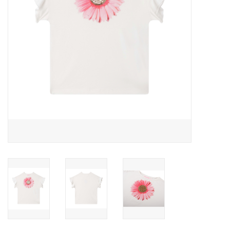
Speelgoed
Cadeaubonnen
Merken
Cadeaubon