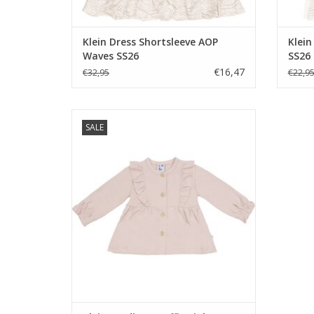
Klein Dress Shortsleeve AOP
Klein
Waves SS26
SS26
€16,47
€32,95
€22,9
Klein Cardigan Ruffle Pink
SALE
TOEVOEGEN AAN WINKELWAGEN