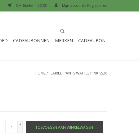
0 Artikelen - €0,00
Mijn account / Registreren
OED
CADEAUBONNEN
MERKEN
CADEAUBON
HOME
/
FLAIRED PANTS WAFFLE PINK SS26
+
TOEVOEGEN AAN WINKELWAGEN
-