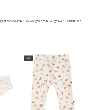
glijst toevoegen
/
Toevoegen om te vergelijken
/
Afdrukken
S26
Klein Trouser Ruffle AOP Flowers SS26
SALE
GEN
TOEVOEGEN AAN WINKELWAGEN