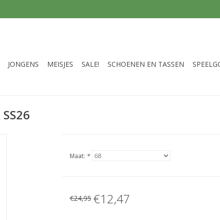
JONGENS
MEISJES
SALE!
SCHOENEN EN TASSEN
SPEELG
k SS26
Maat:
*
€12,47
€24,95