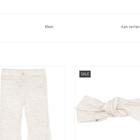
Klein
Aan verlan
in Flaired Pants AOP Waves SS26
Klein Headband AOP Waves S
SALE
EVOEGEN AAN WINKELWAGEN
TOEVOEGEN AAN WINKELWA