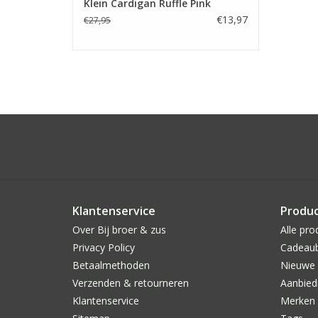
Klein Cardigan Ruffle Pink
€13,97
€27,95
Klantenservice
Produ
Over Bij broer & zus
Alle pro
Privacy Policy
Cadeau
Betaalmethoden
Nieuwe 
Verzenden & retourneren
Aanbied
Klantenservice
Merken