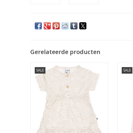
Gerelateerde producten
Klein Dress Shortsleeve AOP Waves SS26
Kle
SALE
SALE
TOEVOEGEN AAN WINKELWAGEN
TO