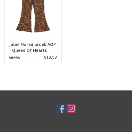
Jubel Flared broek AOP
- Queen Of Hearts
Bruin
€19,59
€27,99