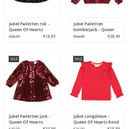
Jubel Pailetten rok -
Jubel Pailetten
Queen Of Hearts
bomberjack - Queen
Antraciet
Of Hearts Bordeaux
€18,89
€38,49
€26,99
€54,99
SALE
SALE
Jubel Pailetten jurk -
Jubel Longsleeve -
Queen Of Hearts
Queen Of Hearts Rood
Bordeaux
€34,99
€18,89
€49,99
€26,99