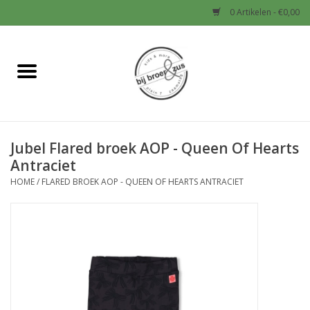
0 Artikelen - €0,00
Home
Nieuw
Jubel Flared broek AOP - Queen Of Hearts
Baby
Antraciet
HOME
/
FLARED BROEK AOP - QUEEN OF HEARTS ANTRACIET
Jongens
Meisjes
Sale!
Schoenen en Tassen