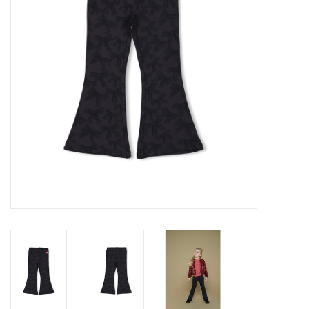
Speelgoed
Cadeaubonnen
Merken
Cadeaubon