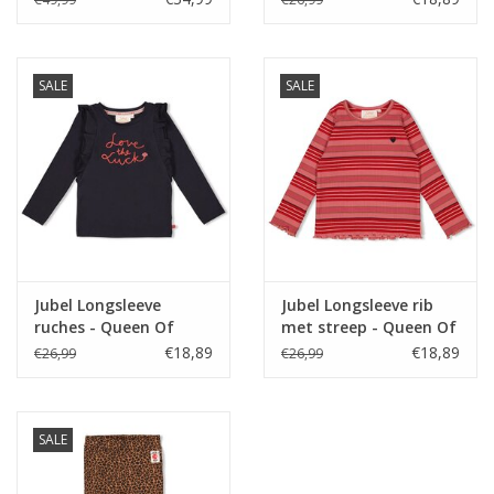
SALE
SALE
Jubel Longsleeve
Jubel Longsleeve rib
ruches - Queen Of
met streep - Queen Of
Hearts Antraciet
Hearts l.Roze
€18,89
€18,89
€26,99
€26,99
SALE