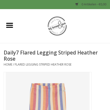
0 Artikelen - €0,00
Home
Nieuw
Daily7 Flared Legging Striped Heather
Baby
Rose
HOME
/
FLARED LEGGING STRIPED HEATHER ROSE
Jongens
Meisjes
Sale!
Schoenen en Tassen