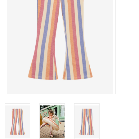
Speelgoed
Cadeaubonnen
Merken
Cadeaubon