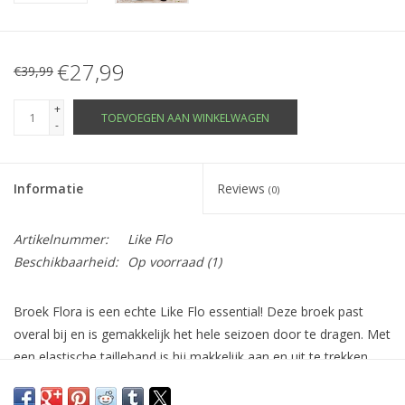
€27,99
€39,99
+
TOEVOEGEN AAN WINKELWAGEN
-
Informatie
Reviews
(0)
Artikelnummer:
Like Flo
Beschikbaarheid:
Op voorraad
(1)
Broek Flora is een echte Like Flo essential! Deze broek past
overal bij en is gemakkelijk het hele seizoen door te dragen. Met
een elastische tailleband is hij makkelijk aan en uit te trekken.
Gemaakt van gerecycled polyester—a smart choice!