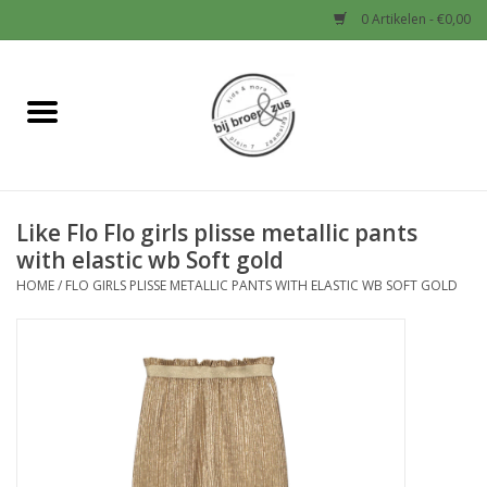
0 Artikelen - €0,00
Home
Nieuw
Like Flo Flo girls plisse metallic pants
Baby
with elastic wb Soft gold
HOME
/
FLO GIRLS PLISSE METALLIC PANTS WITH ELASTIC WB SOFT GOLD
Jongens
Meisjes
Sale!
Schoenen en Tassen