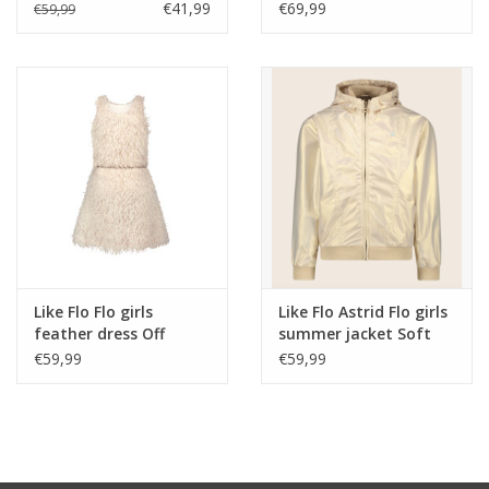
Amelie
lining Blush -
€41,99
€69,99
€59,99
Like Flo Flo girls
Like Flo Astrid Flo girls
feather dress Off
summer jacket Soft
white
gold -
€59,99
€59,99