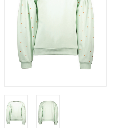
Speelgoed
Cadeaubonnen
Merken
Cadeaubon