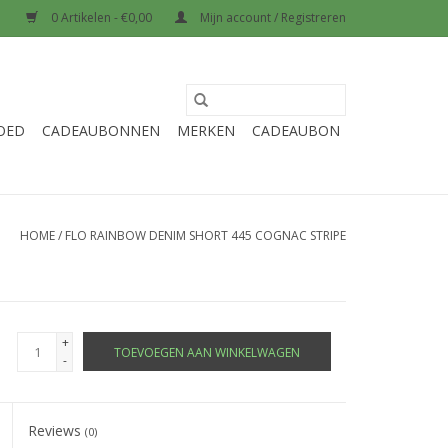
0 Artikelen - €0,00
Mijn account / Registreren
OED
CADEAUBONNEN
MERKEN
CADEAUBON
HOME
/
FLO RAINBOW DENIM SHORT 445 COGNAC STRIPE
+
TOEVOEGEN AAN WINKELWAGEN
-
Reviews
(0)