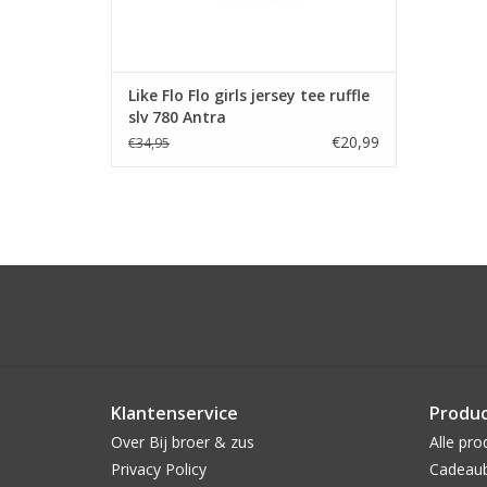
Like Flo Flo girls jersey tee ruffle
slv 780 Antra
€20,99
€34,95
Klantenservice
Produ
Over Bij broer & zus
Alle pro
Privacy Policy
Cadeau