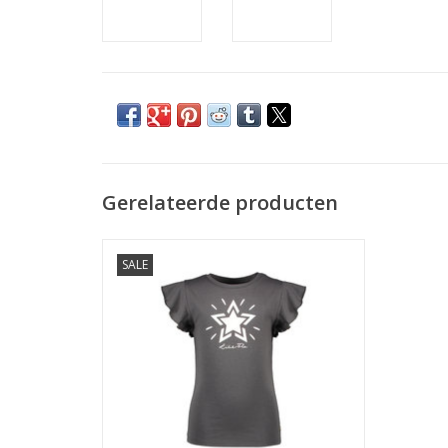
Gerelateerde producten
Like Flo Flo girls jersey tee ruffle slv 780
SALE
Antra
TOEVOEGEN AAN WINKELWAGEN