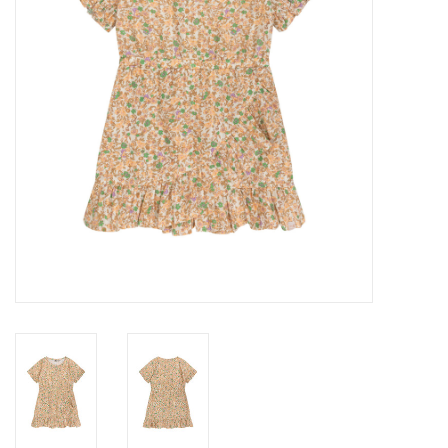
Speelgoed
Cadeaubonnen
Merken
Cadeaubon