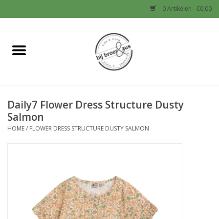
0 Artikelen - €0,00
Home
Nieuw
Daily7 Flower Dress Structure Dusty
Baby
Salmon
HOME
/
FLOWER DRESS STRUCTURE DUSTY SALMON
Jongens
Meisjes
Sale!
Schoenen en Tassen