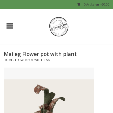
0 Artikelen - €0,00
Home
Nieuw
Maileg Flower pot with plant
Baby
HOME
/
FLOWER POT WITH PLANT
Jongens
Meisjes
Sale!
Schoenen en Tassen