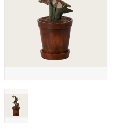
Speelgoed
Cadeaubonnen
Merken
Cadeaubon