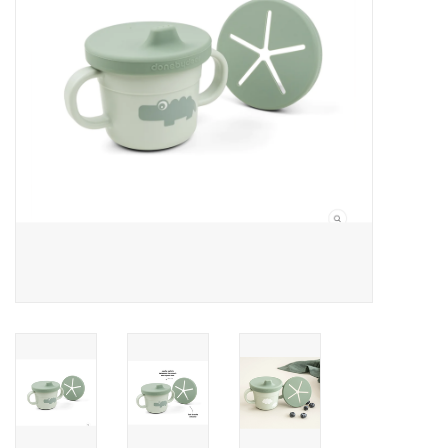
Speelgoed
Cadeaubonnen
Merken
Cadeaubon