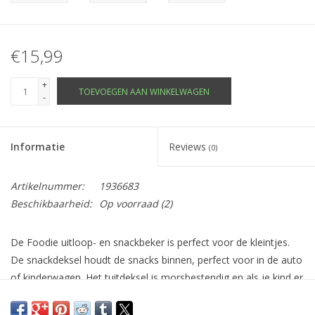
€15,99
+
TOEVOEGEN AAN WINKELWAGEN
-
Informatie
Reviews
(0)
Artikelnummer:
1936683
Beschikbaarheid:
Op voorraad
(2)
De Foodie uitloop- en snackbeker is perfect voor de kleintjes.
De snackdeksel houdt de snacks binnen, perfect voor in de auto
of kinderwagen. Het tuitdeksel is morsbestendig en als je kind er
klaar voor is, gebruik je de beker zonder deksel. De twee
handvatten zorgen voor een stevige grip.