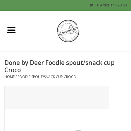
0 Artikelen - €0,00
Home
Nieuw
Done by Deer Foodie spout/snack cup
Baby
Croco
HOME
/
FOODIE SPOUT/SNACK CUP CROCO
Jongens
Meisjes
Sale!
Schoenen en Tassen