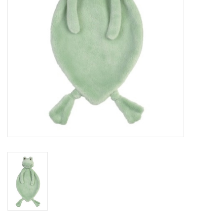
Speelgoed
Cadeaubonnen
Merken
Cadeaubon