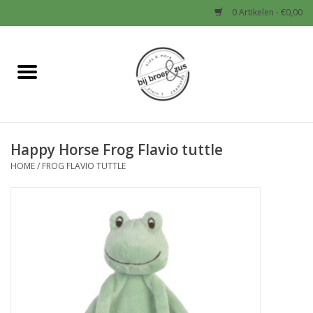
0 Artikelen - €0,00
Home
Nieuw
Happy Horse Frog Flavio tuttle
Baby
HOME
/
FROG FLAVIO TUTTLE
Jongens
Meisjes
Sale!
Schoenen en Tassen