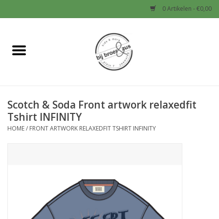
0 Artikelen - €0,00
Home
Nieuw
Scotch & Soda Front artwork relaxedfit
Baby
Tshirt INFINITY
HOME
/
FRONT ARTWORK RELAXEDFIT TSHIRT INFINITY
Jongens
Meisjes
Sale!
Schoenen en Tassen