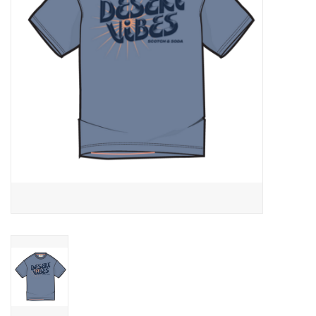
Speelgoed
Cadeaubonnen
Merken
Cadeaubon