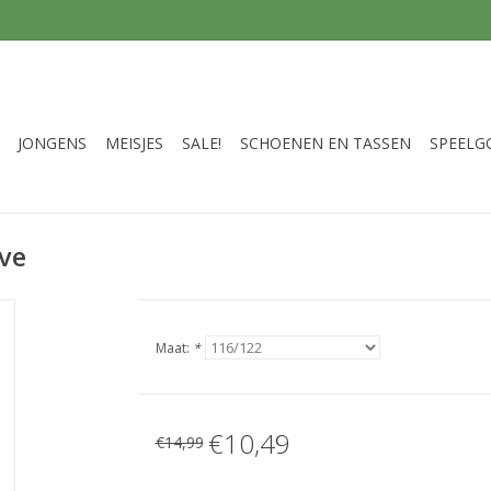
JONGENS
MEISJES
SALE!
SCHOENEN EN TASSEN
SPEELG
eve
Maat:
*
€10,49
€14,99