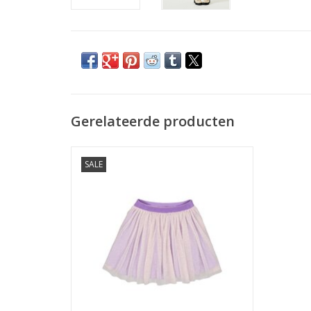
Gerelateerde producten
Garcia H34722 - 6893 rok
SALE
TOEVOEGEN AAN WINKELWAGEN