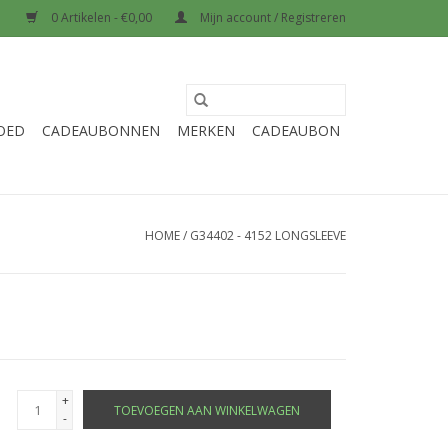
0 Artikelen - €0,00
Mijn account / Registreren
OED
CADEAUBONNEN
MERKEN
CADEAUBON
HOME
/
G34402 - 4152 LONGSLEEVE
+
TOEVOEGEN AAN WINKELWAGEN
-