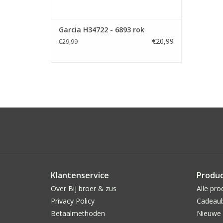
Garcia H34722 - 6893 rok
€20,99
€29,99
Klantenservice
Produ
Over Bij broer & zus
Alle pro
Privacy Policy
Cadeau
Betaalmethoden
Nieuwe 