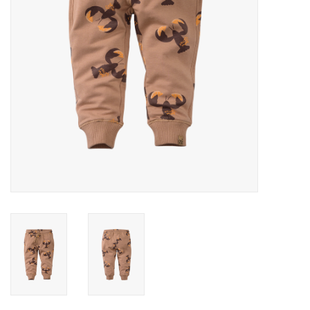
Speelgoed
Cadeaubonnen
Merken
Cadeaubon