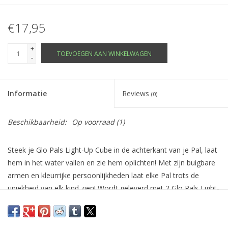
€17,95
+
TOEVOEGEN AAN WINKELWAGEN
-
Informatie
Reviews
(0)
Beschikbaarheid:
Op voorraad
(1)
Steek je Glo Pals Light-Up Cube in de achterkant van je Pal, laat
hem in het water vallen en zie hem oplichten! Met zijn buigbare
armen en kleurrijke persoonlijkheden laat elke Pal trots de
uniekheid van elk kind zien! Wordt geleverd met 2 Glo Pals Light-
Up Cubes in de doos! Speeltijd wordt dit jaar extra leuk.