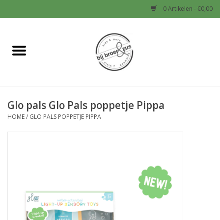
0 Artikelen - €0,00
Home
Nieuw
Glo pals Glo Pals poppetje Pippa
Baby
HOME
/
GLO PALS POPPETJE PIPPA
Jongens
Meisjes
Sale!
Schoenen en Tassen