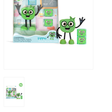
Speelgoed
Cadeaubonnen
Merken
Cadeaubon