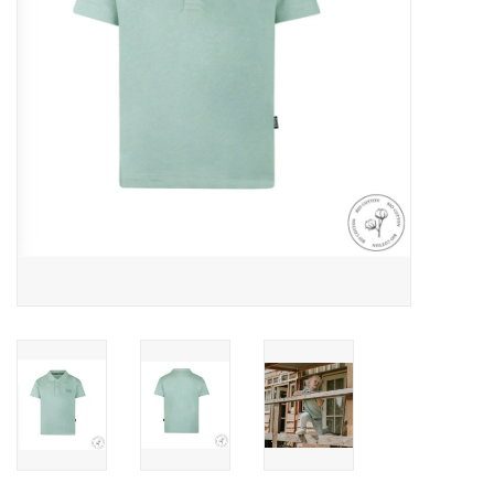
Speelgoed
Cadeaubonnen
Merken
Cadeaubon