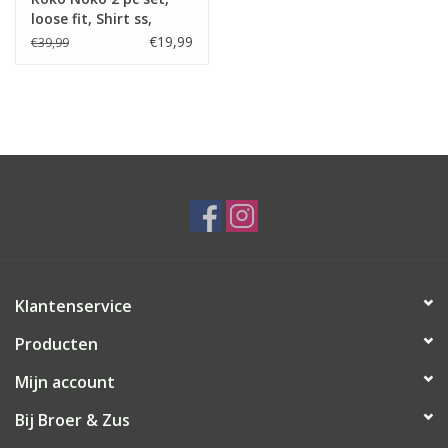
loose fit, Shirt ss,
Shorts Navy
€19,99
€39,99
Klantenservice
Producten
Mijn account
Bij Broer & Zus