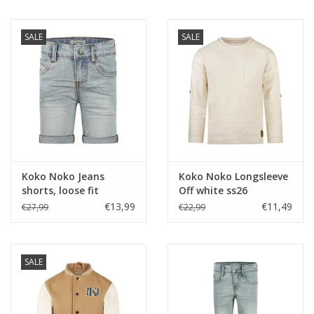
SALE
SALE
Koko Noko Jeans
Koko Noko Longsleeve
shorts, loose fit
Off white ss26
Bluejeans ss26
€13,99
€11,49
€27,99
€22,99
SALE