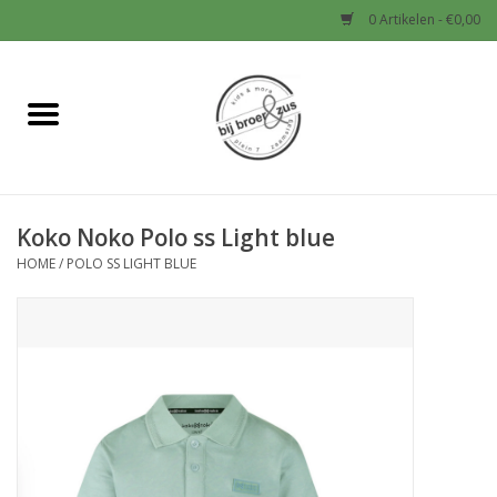
0 Artikelen - €0,00
Home
Nieuw
Koko Noko Polo ss Light blue
Baby
HOME
/
POLO SS LIGHT BLUE
Jongens
Meisjes
Sale!
Schoenen en Tassen