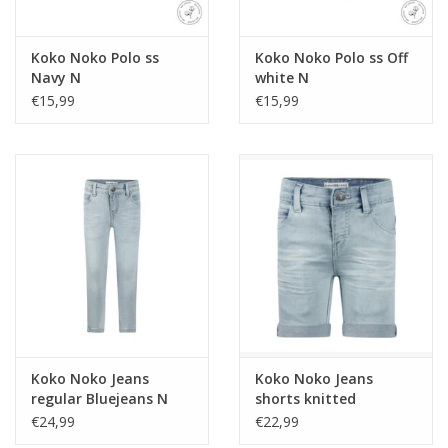
Koko Noko Polo ss
Koko Noko Polo ss Off
Navy N
white N
€15,99
€15,99
Koko Noko Jeans
Koko Noko Jeans
regular Bluejeans N
shorts knitted
noos
Bluejeans N noos
€24,99
€22,99