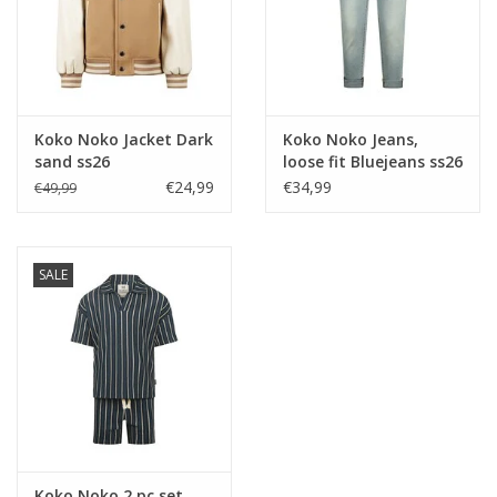
Koko Noko Jacket Dark
Koko Noko Jeans,
sand ss26
loose fit Bluejeans ss26
-nos
€24,99
€34,99
€49,99
SALE
Koko Noko 2 pc set,