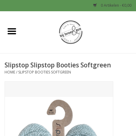
0 Artikelen - €0,00
Home
Nieuw
Slipstop Slipstop Booties Softgreen
Baby
HOME
/
SLIPSTOP BOOTIES SOFTGREEN
Jongens
Meisjes
Sale!
Schoenen en Tassen