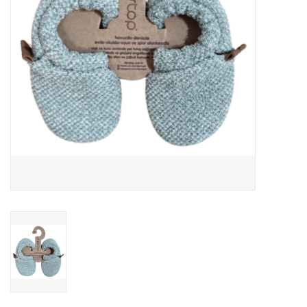
Speelgoed
Cadeaubonnen
Merken
Cadeaubon