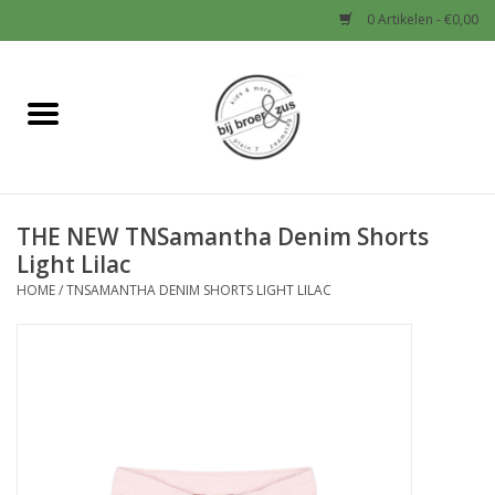
0 Artikelen - €0,00
Home
Nieuw
THE NEW TNSamantha Denim Shorts
Baby
Light Lilac
HOME
/
TNSAMANTHA DENIM SHORTS LIGHT LILAC
Jongens
Meisjes
Sale!
Schoenen en Tassen