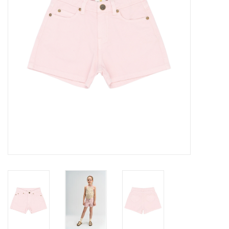
Speelgoed
Cadeaubonnen
Merken
Cadeaubon