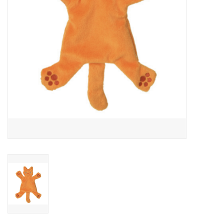
Speelgoed
Cadeaubonnen
Merken
Cadeaubon