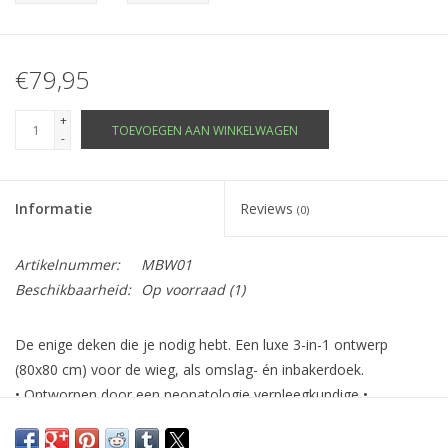
€79,95
+
TOEVOEGEN AAN WINKELWAGEN
-
Informatie
Reviews
(0)
Artikelnummer:
MBW01
Beschikbaarheid:
Op voorraad
(1)
De enige deken die je nodig hebt. Een luxe 3-in-1 ontwerp
(80x80 cm) voor de wieg, als omslag- én inbakerdoek.
• Ontworpen door een neonatologie verpleegkundige •
Merinowol en cashmere bieden optimale geborgenheid en
zachtheid vanaf dag één.