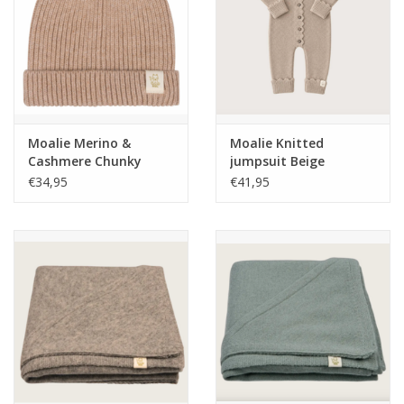
Moalie Merino &
Moalie Knitted
Cashmere Chunky
jumpsuit Beige
Beanie Sienna
€34,95
€41,95