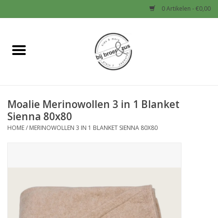
0 Artikelen - €0,00
Home
Nieuw
Moalie Merinowollen 3 in 1 Blanket
Baby
Sienna 80x80
HOME
/
MERINOWOLLEN 3 IN 1 BLANKET SIENNA 80X80
Jongens
Meisjes
Sale!
Schoenen en Tassen