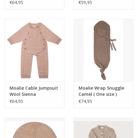
Sienna
€64,95
€59,95
Moalie Cable Jumpsuit
Moalie Wrap Snuggle
Wool Sienna
Camel ( One size )
€64,95
€74,95