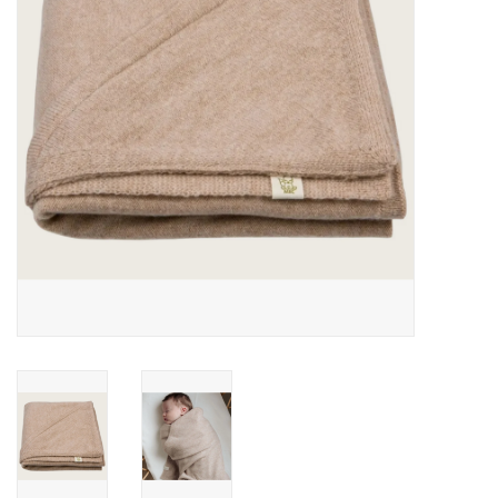
Speelgoed
Cadeaubonnen
Merken
Cadeaubon