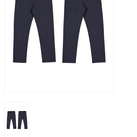
Speelgoed
Cadeaubonnen
Merken
Cadeaubon