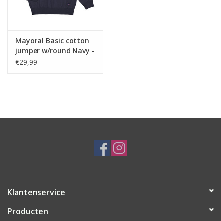
Mayoral Basic cotton
jumper w/round Navy -
nos
€29,99
Klantenservice
Producten