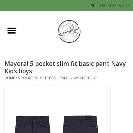
0 Artikelen - €0,00
Home
Nieuw
Mayoral 5 pocket slim fit basic pant Navy
Baby
Kids boys
HOME
/
5 POCKET SLIM FIT BASIC PANT NAVY KIDS BOYS
Jongens
Meisjes
Sale!
Schoenen en Tassen