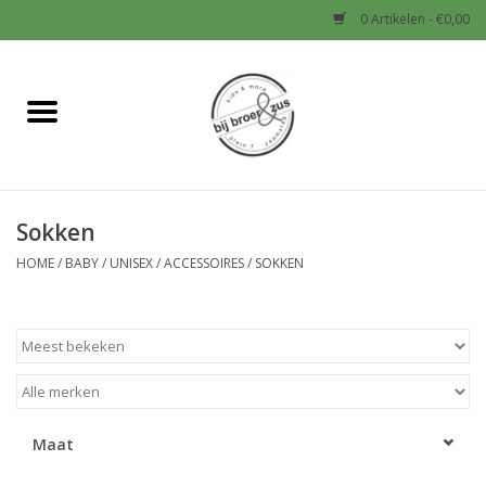
0 Artikelen - €0,00
Home
Nieuw
Sokken
Baby
HOME
/
BABY
/
UNISEX
/
ACCESSOIRES
/
SOKKEN
Jongens
Meisjes
Sale!
Maat
Schoenen en Tassen