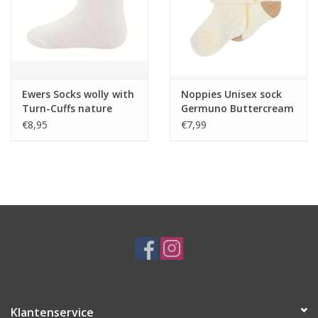
Ewers Socks wolly with
Noppies Unisex sock
Turn-Cuffs nature
Germuno Buttercream
0-3 mnd
€8,95
€7,99
Klantenservice