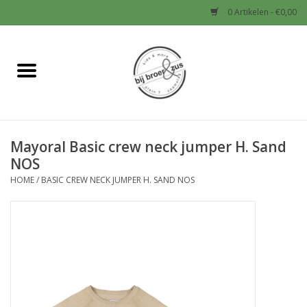
0 Artikelen - €0,00
Home
Nieuw
Mayoral Basic crew neck jumper H. Sand
Baby
NOS
HOME
/
BASIC CREW NECK JUMPER H. SAND NOS
Jongens
Meisjes
Sale!
Schoenen en Tassen