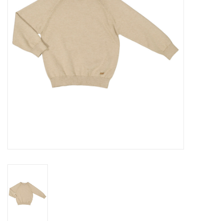
Speelgoed
Cadeaubonnen
Merken
Cadeaubon