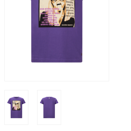
Speelgoed
Cadeaubonnen
Merken
Cadeaubon