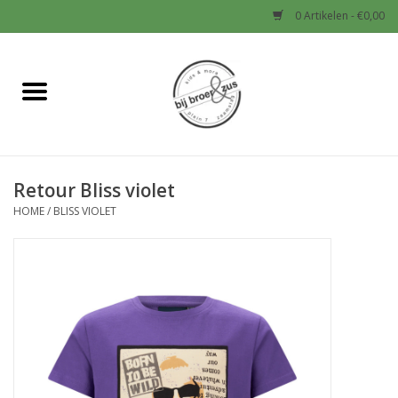
0 Artikelen - €0,00
Home
Nieuw
Retour Bliss violet
Baby
HOME
/
BLISS VIOLET
Jongens
Meisjes
Sale!
Schoenen en Tassen