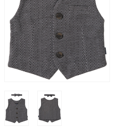
Speelgoed
Cadeaubonnen
Merken
Cadeaubon