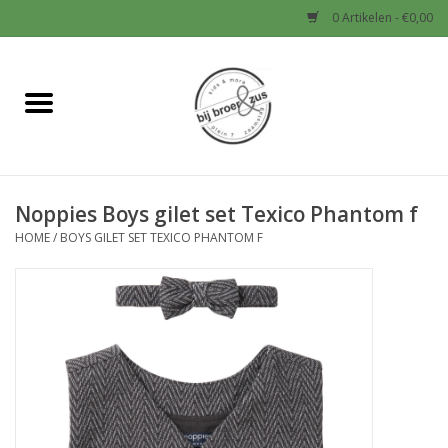
0 Artikelen - €0,00
Home
Nieuw
Noppies Boys gilet set Texico Phantom f
Baby
HOME
/
BOYS GILET SET TEXICO PHANTOM F
Jongens
Meisjes
Sale!
Schoenen en Tassen