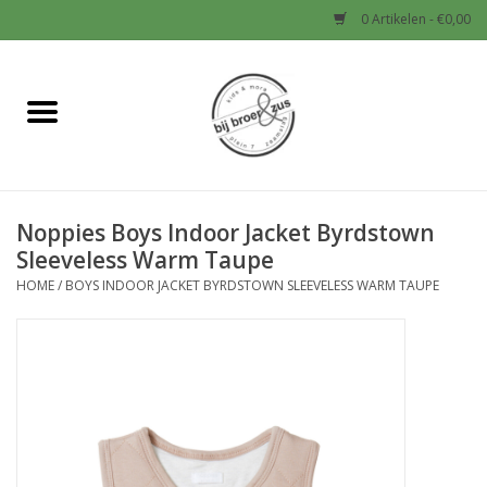
0 Artikelen - €0,00
Home
Nieuw
Noppies Boys Indoor Jacket Byrdstown
Baby
Sleeveless Warm Taupe
HOME
/
BOYS INDOOR JACKET BYRDSTOWN SLEEVELESS WARM TAUPE
Jongens
Meisjes
Sale!
Schoenen en Tassen