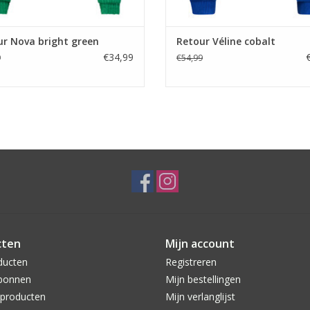
r Nova bright green
Retour Véline cobalt
€34,99
9
€54,99
cten
Mijn account
ducten
Registreren
bonnen
Mijn bestellingen
producten
Mijn verlanglijst