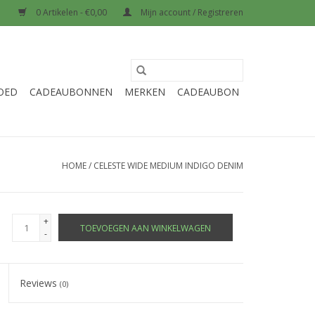
0 Artikelen - €0,00
Mijn account / Registreren
OED
CADEAUBONNEN
MERKEN
CADEAUBON
HOME
/
CELESTE WIDE MEDIUM INDIGO DENIM
+
TOEVOEGEN AAN WINKELWAGEN
-
Reviews
(0)