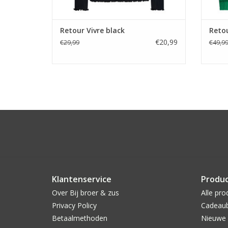
Retour Vivre black
Retou
€20,99
€29,99
€49,9
Klantenservice
Produ
Over Bij broer & zus
Alle pro
Privacy Policy
Cadeau
Betaalmethoden
Nieuwe 