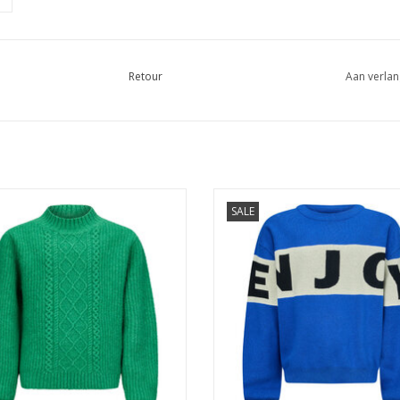
Retour
Aan verlan
Retour Nova bright green
Retour Véline cobalt
SALE
EVOEGEN AAN WINKELWAGEN
TOEVOEGEN AAN WINKELWA